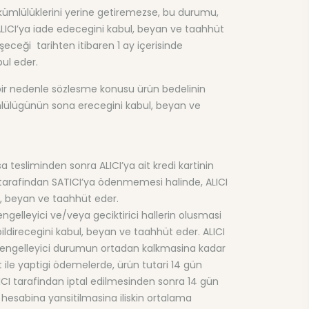
ükümlülüklerini yerine getiremezse, bu durumu,
i ALICI’ya iade edecegini kabul, beyan ve taahhüt
eceği tarihten itibaren 1 ay içerisinde
ul eder.
 bir nedenle sözlesme konusu ürün bedelinin
mlülügünün sona erecegini kabul, beyan ve
 tesliminden sonra ALICI’ya ait kredi kartinin
u tarafindan SATICI’ya ödenmemesi halinde, ALICI
l, beyan ve taahhüt eder.
ngelleyici ve/veya geciktirici hallerin olusmasi
ildirecegini kabul, beyan ve taahhüt eder. ALICI
nin engelleyici durumun ortadan kalkmasina kadar
it ile yaptigi ödemelerde, ürün tutari 14 gün
ALICI tarafindan iptal edilmesinden sonra 14 gün
CI hesabina yansitilmasina iliskin ortalama