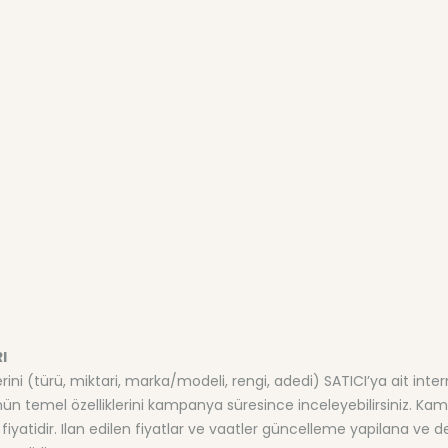
I
erini (türü, miktari, marka/modeli, rengi, adedi) SATICI’ya ait inte
ün temel özelliklerini kampanya süresince inceleyebilirsiniz. Kam
s fiyatidir. Ilan edilen fiyatlar ve vaatler güncelleme yapilana ve deg