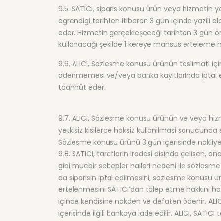
9.5. SATICI, siparis konusu ürün veya hizmetin 
ögrendigi tarihten itibaren 3 gün içinde yazili o
eder. Hizmetin gerçekleşeceği tarihten 3 gün önc
kullanacağı şekilde 1 kereye mahsus erteleme ha
9.6. ALICI, Sözlesme konusu ürünün teslimati iç
ödenmemesi ve/veya banka kayitlarinda iptal e
taahhüt eder.
9.7. ALICI, Sözlesme konusu ürünün ve veya hizme
yetkisiz kisilerce haksiz kullanilmasi sonucund
Sözlesme konusu ürünü 3 gün içerisinde nakliye 
9.8. SATICI, taraflarin iradesi disinda gelisen, 
gibi mücbir sebepler halleri nedeni ile sözlesm
da siparisin iptal edilmesini, sözlesme konusu 
ertelenmesini SATICI’dan talep etme hakkini haizd
içinde kendisine nakden ve defaten ödenir. ALICI’
içerisinde ilgili bankaya iade edilir. ALICI, SATI