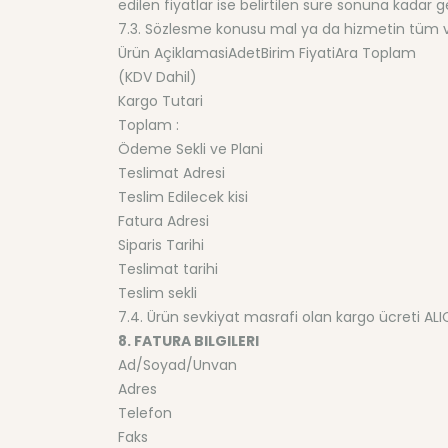
edilen fiyatlar ise belirtilen süre sonuna kadar ge
7.3. Sözlesme konusu mal ya da hizmetin tüm verg
Ürün AçiklamasiAdetBirim FiyatiAra Toplam
(KDV Dahil)
Kargo Tutari
Toplam :
Ödeme Sekli ve Plani
Teslimat Adresi
Teslim Edilecek kisi
Fatura Adresi
Siparis Tarihi
Teslimat tarihi
Teslim sekli
7.4. Ürün sevkiyat masrafi olan kargo ücreti ALI
8. FATURA BILGILERI
Ad/Soyad/Unvan
Adres
Telefon
Faks