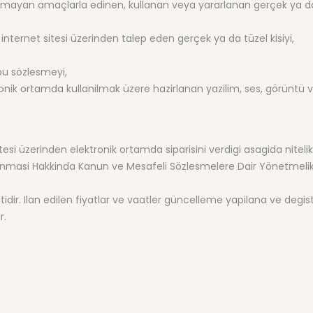
 olmayan amaçlarla edinen, kullanan veya yararlanan gerçek ya da t
 internet sitesi üzerinden talep eden gerçek ya da tüzel kisiyi,
bu sözlesmeyi,
tronik ortamda kullanilmak üzere hazirlanan yazilim, ses, görüntü 
tesi üzerinden elektronik ortamda siparisini verdigi asagida nitelikle
n Korunmasi Hakkinda Kanun ve Mesafeli Sözlesmelere Dair Yönetmel
atidir. Ilan edilen fiyatlar ve vaatler güncelleme yapilana ve degisti
r.