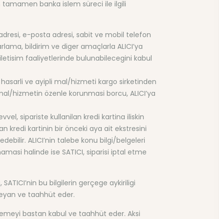
n tamamen banka islem süreci ile ilgili
adresi, e-posta adresi, sabit ve mobil telefon
arlama, bildirim ve diger amaçlarla ALICI’ya
letisim faaliyetlerinde bulunabilecegini kabul
hasarli ve ayipli mal/hizmeti kargo sirketinden
mal/hizmetin özenle korunmasi borcu, ALICI’ya
vel, sipariste kullanilan kredi kartina iliskin
ilan kredi kartinin bir önceki aya ait ekstresini
debilir. ALICI’nin talebe konu bilgi/belgeleri
asi halinde ise SATICI, siparisi iptal etme
 SATICI’nin bu bilgilerin gerçege aykiriligi
 beyan ve taahhüt eder.
etmemeyi bastan kabul ve taahhüt eder. Aksi