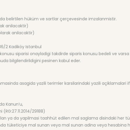
da belirtilen hüküm ve sartlar çerçevesinde imzalanmistir.
ak anilacaktir)
larak anilacaktir)
6/2 Kadiköy Istanbul
nusu siparisi onayladigi takdirde siparis konusu bedeli ve varsa kar
a bilgilendirildigini pesinen kabul eder.
nda asagida yazili terimler karsilarindaki yazili açiklamalari i
nda Kanun’u,
i (RG:27.11.2014/29188)
ilan ya da yapilmasi taahhüt edilen mal saglama disindaki her tür
minda tüketiciye mal sunan veya mal sunan adina veya hesabina ha