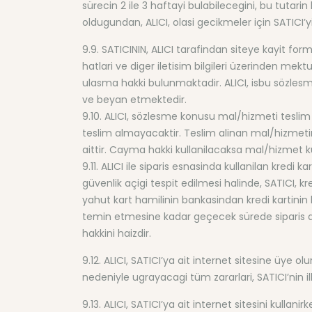
sürecin 2 ile 3 haftayi bulabilecegini, bu tutar
oldugundan, ALICI, olasi gecikmeler için SATICI
9.9. SATICININ, ALICI tarafindan siteye kayit fo
hatlari ve diger iletisim bilgileri üzerinden mek
ulasma hakki bulunmaktadir. ALICI, isbu sözlesme
ve beyan etmektedir.
9.10. ALICI, sözlesme konusu mal/hizmeti teslim 
teslim almayacaktir. Teslim alinan mal/hizmeti
aittir. Cayma hakki kullanilacaksa mal/hizmet ku
9.11. ALICI ile siparis esnasinda kullanilan kredi 
güvenlik açigi tespit edilmesi halinde, SATICI, kredi
yahut kart hamilinin bankasindan kredi kartinin ke
temin etmesine kadar geçecek sürede siparis don
hakkini haizdir.
9.12. ALICI, SATICI’ya ait internet sitesine üye ol
nedeniyle ugrayacagi tüm zararlari, SATICI’nin 
9.13. ALICI, SATICI’ya ait internet sitesini kul