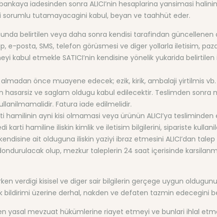
in bankaya iadesinden sonra ALICI’nin hesaplarina yansimasi halini
’yi sorumlu tutamayacagini kabul, beyan ve taahhüt eder.
rmunda belirtilen veya daha sonra kendisi tarafindan güncellenen 
tup, e-posta, SMS, telefon görüsmesi ve diger yollarla iletisim, paz
yi kabul etmekle SATICI’nin kendisine yönelik yukarida belirtilen i
almadan önce muayene edecek; ezik, kirik, ambalaji yirtilmis vb. 
n hasarsiz ve saglam oldugu kabul edilecektir. Teslimden sonra 
llanilmamalidir. Fatura iade edilmelidir.
karti hamilinin ayni kisi olmamasi veya ürünün ALICI’ya tesliminden ev
 karti hamiline iliskin kimlik ve iletisim bilgilerini, sipariste kullan
ndisine ait olduguna iliskin yaziyi ibraz etmesini ALICI’dan talep e
durulacak olup, mezkur taleplerin 24 saat içerisinde karsilanmam
urken verdigi kisisel ve diger sair bilgilerin gerçege uygun oldugunu,
ilk bildirimi üzerine derhal, nakden ve defaten tazmin edecegini
lanirken yasal mevzuat hükümlerine riayet etmeyi ve bunlari ihlal 