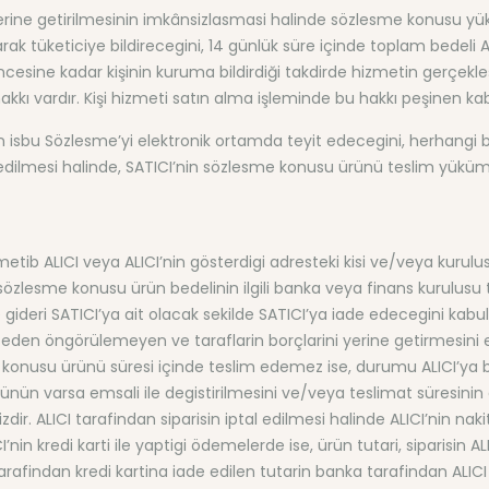
yerine getirilmesinin imkânsizlasmasi halinde sözlesme konusu y
larak tüketiciye bildirecegini, 14 günlük süre içinde toplam bedel
esine kadar kişinin kuruma bildirdiği takdirde hizmetin gerçekleş
kkı vardır. Kişi hizmeti satın alma işleminde bu hakkı peşinen kab
in isbu Sözlesme’yi elektronik ortamda teyit edecegini, herhangi
dilmesi halinde, SATICI’nin sözlesme konusu ürünü teslim yükü
tib ALICI veya ALICI’nin gösterdigi adresteki kisi ve/veya kurulusa
a sözlesme konusu ürün bedelinin ilgili banka veya finans kurulus
gideri SATICI’ya ait olacak sekilde SATICI’ya iade edecegini kabu
önceden öngörülemeyen ve taraflarin borçlarini yerine getirmesini e
e konusu ürünü süresi içinde teslim edemez ise, durumu ALICI’ya b
ürünün varsa emsali ile degistirilmesini ve/veya teslimat süresi
ir. ALICI tarafindan siparisin iptal edilmesi halinde ALICI’nin nak
nin kredi karti ile yaptigi ödemelerde ise, ürün tutari, siparisin 
CI tarafindan kredi kartina iade edilen tutarin banka tarafindan ALI