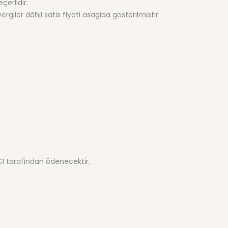
çerlidir.
iler dâhil satis fiyati asagida gösterilmistir.
CI tarafindan ödenecektir.