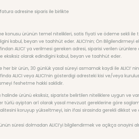
atura adresine siparis ile birlikte
me konusu ürünün temel nitelikleri, satis fiyati ve ödeme sekli ile tes
igini kabul, beyan ve taahhüt eder. ALICI’nin; Ön Bilgilendirmeyi 
an ALICI’ ya verilmesi gereken adresi, siparisi verilen ürünlere ait
ve eksiksiz olarak edindigini kabul, beyan ve taahhüt eder.
her bir ürün, 30 günlük yasal süreyi asmamak kaydi ile ALICI’ nin 
arfinda ALICI veya ALICI’nin gösterdigi adresteki kisi ve/veya kurulu
meyi feshetme hakki saklidir.
linde ürünü eksiksiz, sipariste belirtilen niteliklere uygun ve vars
her türlü ayiptan arî olarak yasal mevzuat gereklerine göre saglam
alitesini koruyup yükseltmeyi, isin ifasi sirasinda gerekli dikkat v
n süresi dolmadan ALICI’yi bilgilendirmek ve açikça onayini almak 