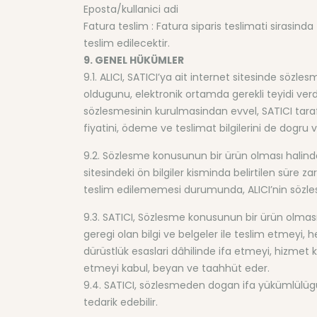
Eposta/kullanici adi
Fatura teslim : Fatura siparis teslimati sirasinda f
teslim edilecektir.
9. GENEL HÜKÜMLER
9.1. ALICI, SATICI’ya ait internet sitesinde sözles
oldugunu, elektronik ortamda gerekli teyidi verd
sözlesmesinin kurulmasindan evvel, SATICI tarafind
fiyatini, ödeme ve teslimat bilgilerini de dogru 
9.2. Sözlesme konusunun bir ürün olması halinde 
sitesindeki ön bilgiler kisminda belirtilen süre z
teslim edilememesi durumunda, ALICI’nin sözles
9.3. SATICI, Sözlesme konusunun bir ürün olması ha
geregi olan bilgi ve belgeler ile teslim etmeyi, 
dürüstlük esaslari dâhilinde ifa etmeyi, hizmet k
etmeyi kabul, beyan ve taahhüt eder.
9.4. SATICI, sözlesmeden dogan ifa yükümlülügünü
tedarik edebilir.