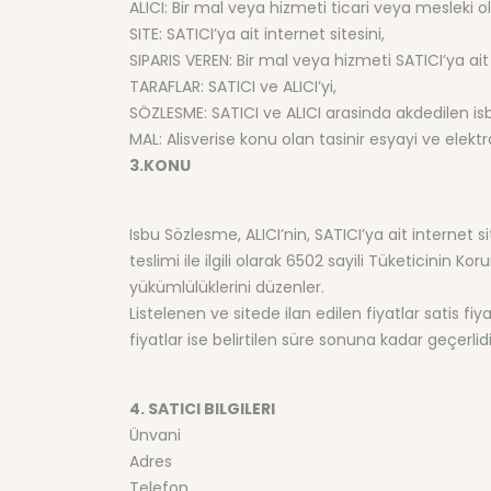
ALICI: Bir mal veya hizmeti ticari veya mesleki
SITE: SATICI’ya ait internet sitesini,
SIPARIS VEREN: Bir mal veya hizmeti SATICI’ya ait
TARAFLAR: SATICI ve ALICI’yi,
SÖZLESME: SATICI ve ALICI arasinda akdedilen is
MAL: Alisverise konu olan tasinir esyayi ve elek
3.KONU
Isbu Sözlesme, ALICI’nin, SATICI’ya ait internet si
teslimi ile ilgili olarak 6502 sayili Tüketicini
yükümlülüklerini düzenler.
Listelenen ve sitede ilan edilen fiyatlar satis fiy
fiyatlar ise belirtilen süre sonuna kadar geçerlidi
4. SATICI BILGILERI
Ünvani
Adres
Telefon