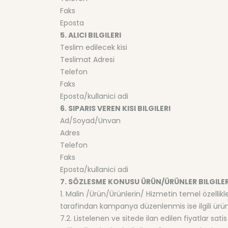
Faks
Eposta
5. ALICI BILGILERI
Teslim edilecek kisi
Teslimat Adresi
Telefon
Faks
Eposta/kullanici adi
6. SIPARIS VEREN KISI BILGILERI
Ad/Soyad/Unvan
Adres
Telefon
Faks
Eposta/kullanici adi
7. SÖZLESME KONUSU ÜRÜN/ÜRÜNLER BILGILER
1. Malin /Ürün/Ürünlerin/ Hizmetin temel özellikl
tarafindan kampanya düzenlenmis ise ilgili ürün
7.2. Listelenen ve sitede ilan edilen fiyatlar sati