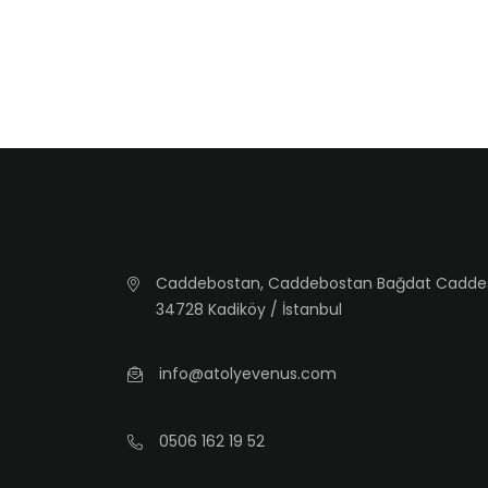
Caddebostan, Caddebostan Bağdat Caddesi, 
34728 Kadiköy / İstanbul
info@atolyevenus.com
0506 162 19 52