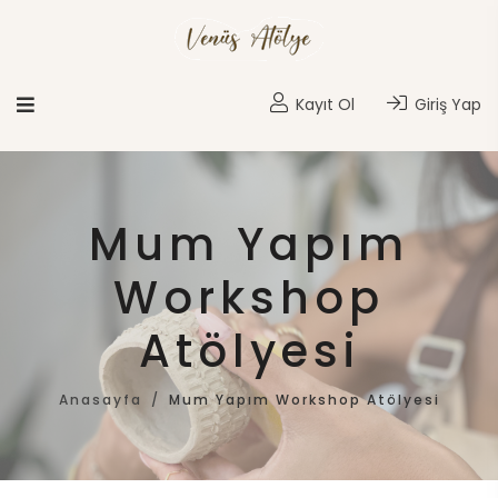
Kayıt Ol
Giriş Yap
Mum Yapım
Workshop
Atölyesi
Anasayfa
Mum Yapım Workshop Atölyesi