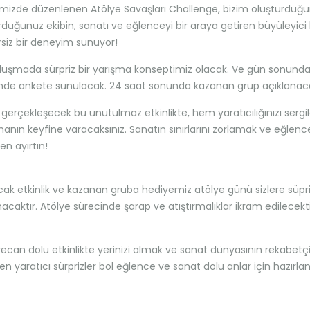
mizde düzenlenen Atölye Savaşları Challenge, bizim oluşturduğ
rduğunuz ekibin, sanatı ve eğlenceyi bir araya getiren büyüleyici 
siz bir deneyim sunuyor!
luşmada sürpriz bir yarışma konseptimiz olacak. Ve gün sonunda
nde ankete sunulacak. 24 saat sonunda kazanan grup açıklanacak
 gerçekleşecek bu unutulmaz etkinlikte, hem yaratıcılığınızı serg
anın keyfine varacaksınız. Sanatın sınırlarını zorlamak ve eğlence
en ayırtın!
cak etkinlik ve kazanan gruba hediyemiz atölye günü sizlere süpr
nacaktır. Atölye sürecinde şarap ve atıştırmalıklar ikram edilecekt
ecan dolu etkinlikte yerinizi almak ve sanat dünyasının rekabetçi y
en yaratıcı sürprizler bol eğlence ve sanat dolu anlar için hazırlan