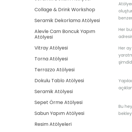
Atölye
Collage & Drink Workshop
oluştu
benzer
Seramik Dekorlama Atölyesi
Her bu
Alevle Cam Boncuk Yapım
Atölyesi
adresi
Vitray Atölyesi
Her ay
yaratm
Torna Atölyesi
şimdid
Terrazzo Atölyesi
Dokulu Tablo Atölyesi
Yapıla
açıkla
Seramik Atölyesi
Sepet Örme Atölyesi
Bu hey
Sabun Yapım Atölyesi
bekley
Resim Atölyeleri