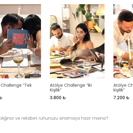
 Challenge “Tek
Atölye Challenge “İki
Atölye Ch
Kişilik”
kişilik”
 ₺
3.800 ₺
7.200 ₺
cılığınızı ve rekabet ruhunuzu sınamaya hazır mısınız?