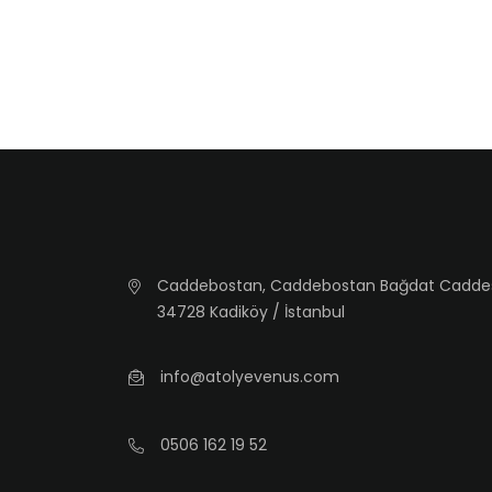
Caddebostan, Caddebostan Bağdat Caddesi, 
34728 Kadiköy / İstanbul
info@atolyevenus.com
0506 162 19 52