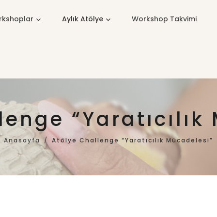
kshoplar
Aylık Atölye
Workshop Takvimi
lenge “Yaratıcılık
Anasayfa
Atölye Challenge “Yaratıcılık Mücadelesi”