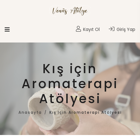
Kayıt Ol
Giriş Yap
Kış için
Aromaterapi
Atölyesi
Anasayfa
Kış Için Aromaterapi Atölyesi