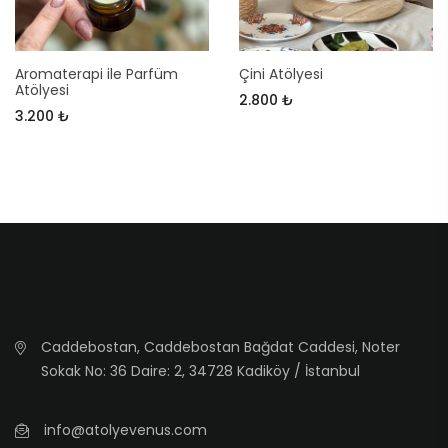
Aromaterapi ile Parfüm
Çini Atölyesi
Atölyesi
2.800 ₺
3.200 ₺
Caddebostan, Caddebostan Bağdat Caddesi, Noter
Sokak No: 36 Daire: 2, 34728 Kadiköy / İstanbul
info@atolyevenus.com